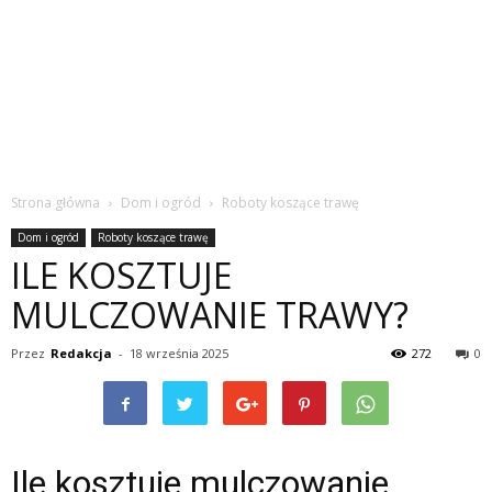
Strona główna
Dom i ogród
Roboty koszące trawę
Dom i ogród
Roboty koszące trawę
ILE KOSZTUJE
MULCZOWANIE TRAWY?
Przez
Redakcja
-
18 września 2025
272
0
Ile kosztuje mulczowanie