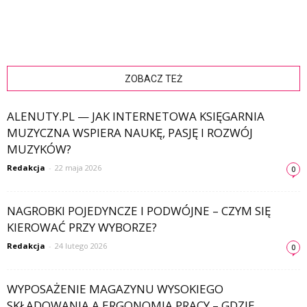
ZOBACZ TEŻ
ALENUTY.PL — JAK INTERNETOWA KSIĘGARNIA
MUZYCZNA WSPIERA NAUKĘ, PASJĘ I ROZWÓJ
MUZYKÓW?
Redakcja
-
22 maja 2026
0
NAGROBKI POJEDYNCZE I PODWÓJNE – CZYM SIĘ
KIEROWAĆ PRZY WYBORZE?
Redakcja
-
24 lutego 2026
0
WYPOSAŻENIE MAGAZYNU WYSOKIEGO
SKŁADOWANIA A ERGONOMIA PRACY – GDZIE