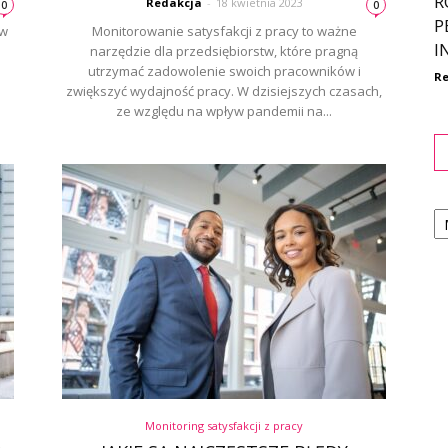
R
Redakcja
-
18 kwietnia 2023
0
0
P
ów
Monitorowanie satysfakcji z pracy to ważne
I
narzędzie dla przedsiębiorstw, które pragną
utrzymać zadowolenie swoich pracowników i
Re
zwiększyć wydajność pracy. W dzisiejszych czasach,
ze względu na wpływ pandemii na...
Ka
Monitoring satysfakcji z pracy