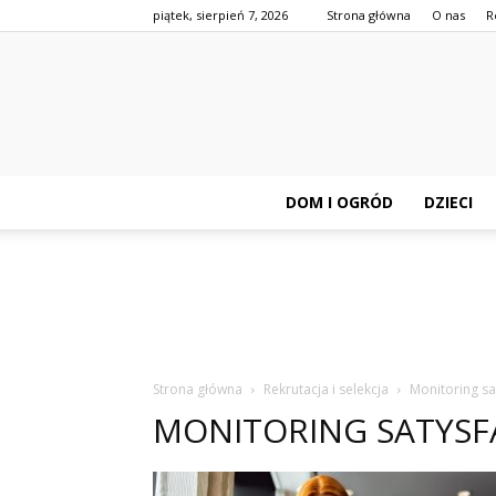
piątek, sierpień 7, 2026
Strona główna
O nas
R
DOM I OGRÓD
DZIECI
Strona główna
Rekrutacja i selekcja
Monitoring sat
MONITORING SATYSFA