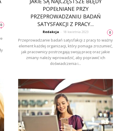
A
JAKIE SĄ NAJCZĘSTSZE BŁĘDY
POPEŁNIANE PRZY
.
PRZEPROWADZANIU BADAŃ
SATYSFAKCJI Z PRACY...
0
Redakcja
-
18 kwietnia 2023
0
we
Przeprowadzanie badań satysfakcji z pracy to ważny
element każdej organizacji, który pomaga zrozumieć,
dy
jak pracownicy postrzegają swoją pracę oraz jakie
zmiany należy wprowadzić, aby poprawić ich
doświadczenia i...