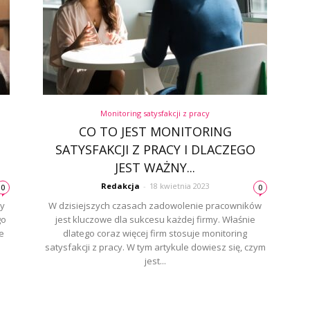
Monitoring satysfakcji z pracy
CO TO JEST MONITORING
SATYSFAKCJI Z PRACY I DLACZEGO
JEST WAŻNY...
Redakcja
-
18 kwietnia 2023
0
0
y
W dzisiejszych czasach zadowolenie pracowników
go
jest kluczowe dla sukcesu każdej firmy. Właśnie
e
dlatego coraz więcej firm stosuje monitoring
satysfakcji z pracy. W tym artykule dowiesz się, czym
jest...