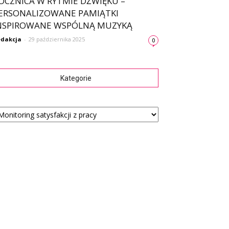
OCZNICA W RYTMIE DŹWIĘKU –
ERSONALIZOWANE PAMIĄTKI
NSPIROWANE WSPÓLNĄ MUZYKĄ
dakcja
-
29 października 2025
0
Kategorie
tegorie