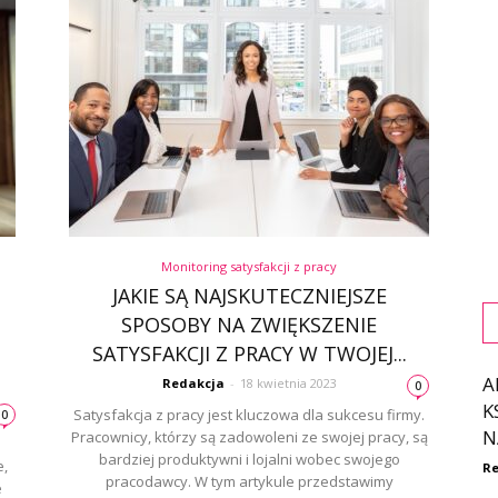
Monitoring satysfakcji z pracy
JAKIE SĄ NAJSKUTECZNIEJSZE
SPOSOBY NA ZWIĘKSZENIE
SATYSFAKCJI Z PRACY W TWOJEJ...
A
Redakcja
-
18 kwietnia 2023
0
K
Satysfakcja z pracy jest kluczowa dla sukcesu firmy.
0
N
Pracownicy, którzy są zadowoleni ze swojej pracy, są
bardziej produktywni i lojalni wobec swojego
e,
Re
pracodawcy. W tym artykule przedstawimy
e