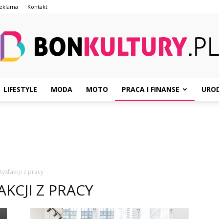
eklama
Kontakt
LIFESTYLE
MODA
MOTO
PRACA I FINANSE
URO
BonKultury.pl
ysfakcji z pracy
KCJI Z PRACY