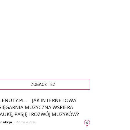
ZOBACZ TEŻ
LENUTY.PL — JAK INTERNETOWA
SIĘGARNIA MUZYCZNA WSPIERA
AUKĘ, PASJĘ I ROZWÓJ MUZYKÓW?
dakcja
-
22 maja 2026
0