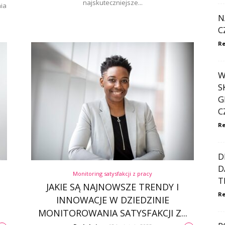
najskuteczniejsze...
ia
N
C
Re
W
S
G
C
Re
D
D
Monitoring satysfakcji z pracy
T
JAKIE SĄ NAJNOWSZE TRENDY I
Re
INNOWACJE W DZIEDZINIE
MONITOROWANIA SATYSFAKCJI Z...