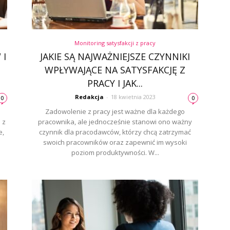
Monitoring satysfakcji z pracy
 I
JAKIE SĄ NAJWAŻNIEJSZE CZYNNIKI
WPŁYWAJĄCE NA SATYSFAKCJĘ Z
PRACY I JAK...
Redakcja
-
18 kwietnia 2023
0
0
Zadowolenie z pracy jest ważne dla każdego
 z
pracownika, ale jednocześnie stanowi ono ważny
e,
czynnik dla pracodawców, którzy chcą zatrzymać
swoich pracowników oraz zapewnić im wysoki
poziom produktywności. W...