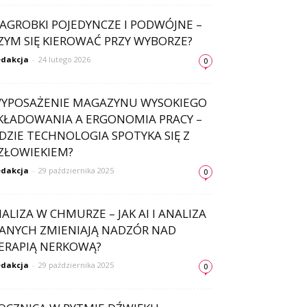
AGROBKI POJEDYNCZE I PODWÓJNE –
ZYM SIĘ KIEROWAĆ PRZY WYBORZE?
dakcja
-
24 lutego 2026
0
YPOSAŻENIE MAGAZYNU WYSOKIEGO
KŁADOWANIA A ERGONOMIA PRACY –
DZIE TECHNOLOGIA SPOTYKA SIĘ Z
ZŁOWIEKIEM?
dakcja
-
29 października 2025
0
IALIZA W CHMURZE – JAK AI I ANALIZA
ANYCH ZMIENIAJĄ NADZÓR NAD
ERAPIĄ NERKOWĄ?
dakcja
-
29 października 2025
0