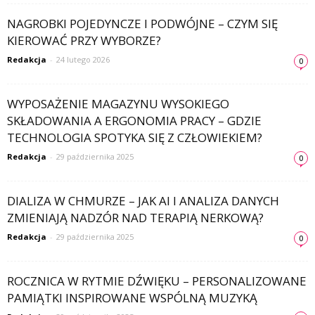
NAGROBKI POJEDYNCZE I PODWÓJNE – CZYM SIĘ
KIEROWAĆ PRZY WYBORZE?
Redakcja
-
24 lutego 2026
0
WYPOSAŻENIE MAGAZYNU WYSOKIEGO
SKŁADOWANIA A ERGONOMIA PRACY – GDZIE
TECHNOLOGIA SPOTYKA SIĘ Z CZŁOWIEKIEM?
Redakcja
-
29 października 2025
0
DIALIZA W CHMURZE – JAK AI I ANALIZA DANYCH
ZMIENIAJĄ NADZÓR NAD TERAPIĄ NERKOWĄ?
Redakcja
-
29 października 2025
0
ROCZNICA W RYTMIE DŹWIĘKU – PERSONALIZOWANE
PAMIĄTKI INSPIROWANE WSPÓLNĄ MUZYKĄ