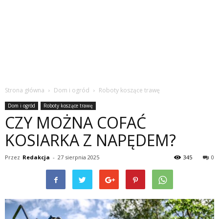
Strona główna
Dom i ogród
Roboty koszące trawę
Dom i ogród
Roboty koszące trawę
CZY MOŻNA COFAĆ
KOSIARKA Z NAPĘDEM?
Przez
Redakcja
-
27 sierpnia 2025
345
0