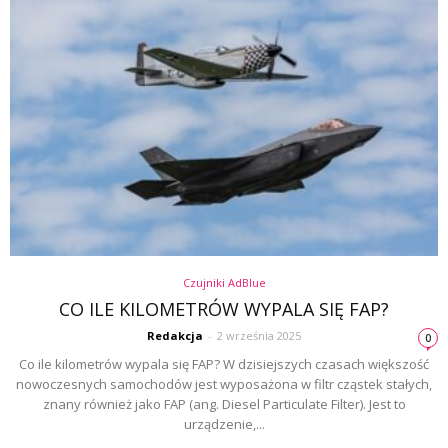
Czujniki AdBlue
CO ILE KILOMETRÓW WYPALA SIĘ FAP?
Redakcja
-
2 września 2025
0
Co ile kilometrów wypala się FAP? W dzisiejszych czasach większość
nowoczesnych samochodów jest wyposażona w filtr cząstek stałych,
znany również jako FAP (ang. Diesel Particulate Filter). Jest to
urządzenie,...