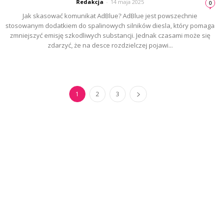
Redakcja
-
14 maja 2025
0
Jak skasować komunikat AdBlue? AdBlue jest powszechnie
stosowanym dodatkiem do spalinowych silników diesla, który pomaga
zmniejszyć emisję szkodliwych substancji. Jednak czasami może się
zdarzyć, że na desce rozdzielczej pojawi...
1
2
3