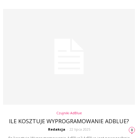
Czujniki AdBlue
ILE KOSZTUJE WYPROGRAMOWANIE ADBLUE?
Redakcja
-
22 lipca 2025
0
Ile kosztuje Wyprogramowanie AdBlue? AdBlue jest powszechnie