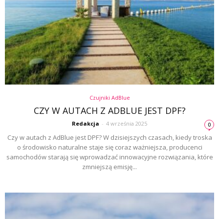
Czujniki AdBlue
CZY W AUTACH Z ADBLUE JEST DPF?
Redakcja
-
4 września 2025
0
Czy w autach z AdBlue jest DPF? W dzisiejszych czasach, kiedy troska
o środowisko naturalne staje się coraz ważniejsza, producenci
samochodów starają się wprowadzać innowacyjne rozwiązania, które
zmniejszą emisję...