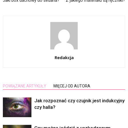
Jaki box dachowy do sedana?
Z jakiego materiału są ręczniki?
Redakcja
POWIĄZANE ARTYKUŁY
WIĘCEJ OD AUTORA
Jak rozpoznać czy czujnik jest indukcyjny
czy halla?