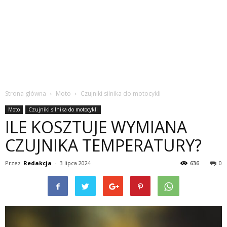
Strona główna
Moto
Czujniki silnika do motocykli
Moto
Czujniki silnika do motocykli
ILE KOSZTUJE WYMIANA
CZUJNIKA TEMPERATURY?
Przez
Redakcja
-
3 lipca 2024
636
0