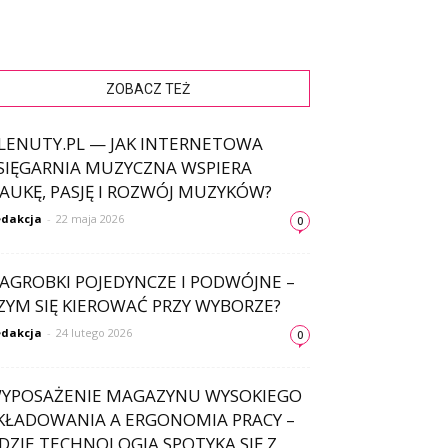
ZOBACZ TEŻ
LENUTY.PL — JAK INTERNETOWA
SIĘGARNIA MUZYCZNA WSPIERA
AUKĘ, PASJĘ I ROZWÓJ MUZYKÓW?
dakcja
-
22 maja 2026
0
AGROBKI POJEDYNCZE I PODWÓJNE –
ZYM SIĘ KIEROWAĆ PRZY WYBORZE?
dakcja
-
24 lutego 2026
0
YPOSAŻENIE MAGAZYNU WYSOKIEGO
KŁADOWANIA A ERGONOMIA PRACY –
DZIE TECHNOLOGIA SPOTYKA SIĘ Z