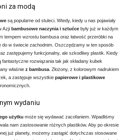
oni za modą
owe
są popularne od stuleci. Wtedy, kiedy u nas pojawiały
w Azji
bambusowe naczynia i sztućce
były już w każdym
 tempem wzrostu bambusa oraz łatwość przeróbki na
ię do w świecie zachodnim. Oszczędzamy w ten sposób
raz zastępujemy funkcjonalny, ale szkodliwy plastik. Kiedy
ą fantastyczne rozwiązania tak jak składany kubek
nany właśnie
z bambusa
. Złożony, z kolorowym nadrukiem
ek, a zastępuje wszystkie
papierowe i plastikowe
astronomicznych.
znym wydaniu
ego użytku
może się wydawać zacofaniem. Wpadliśmy
ozwala nam zastosowanie różnych plastików. Aby po okresie
onej już planety, możemy zastąpić dotychczas stosowane