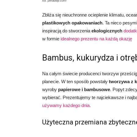
fot. pixabay.com
Zbliża się nieuchronne ocieplenie klimatu, oce
plastikowych opakowaniach
. Ta nieco pesymi
inspiracją do stworzenia
ekologicznych
dodat
w formie
idealnego prezentu na każdą okazję
Bambus, kukurydza i otręb
Na całym świecie producenci tworzyw prześci
planecie. W ten sposób powstały
tworzywa z k
wyroby
papierowe i bambusowe
. Popyt zdec
wybierać. Prezentujemy te najciekawsze i najb
używamy każdego dnia.
Użyteczna przemiana zbyteczn