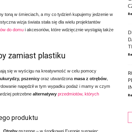
C
Re
any toną w śmieciach, a my co tydzień kupujemy jedzenie w
styczna wizja świata stała się dla wielu projektantów
ków do domu
i akcesoriów, które wdzięcznie wystąpią także
D
D
T
y zamiast plastiku
Re
gają się w wyścigu na kreatywność w celu pomocy
R
ukurydzy, pszenicy
oraz utwardzona
masa z otrębów
,
P
ydowanie napędził w tym wypadku podaż i mamy w czym
I
ardziej potrzebne
alternatywy
przedmiotów, których
Re
ego produktu
Otręby
pszenne – w środkowej Europie surowiec,