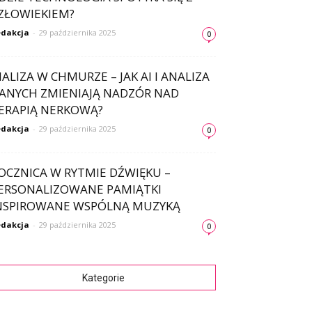
ZŁOWIEKIEM?
dakcja
-
29 października 2025
0
IALIZA W CHMURZE – JAK AI I ANALIZA
ANYCH ZMIENIAJĄ NADZÓR NAD
ERAPIĄ NERKOWĄ?
dakcja
-
29 października 2025
0
OCZNICA W RYTMIE DŹWIĘKU –
ERSONALIZOWANE PAMIĄTKI
NSPIROWANE WSPÓLNĄ MUZYKĄ
dakcja
-
29 października 2025
0
Kategorie