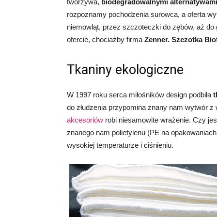
tworzywa,
biodegradowalnymi alternatywam
rozpoznamy pochodzenia surowca, a oferta wyt
niemowląt, przez szczoteczki do zębów, aż do 
ofercie, chociażby firma
Zenner. Szczotka Bio
Tkaniny ekologiczne
W 1997 roku serca miłośników design podbiła
t
do złudzenia przypomina znany nam wytwór z w
akcesoriów
robi niesamowite wrażenie. Czy je
znanego nam polietylenu (PE na opakowaniach
wysokiej temperaturze i ciśnieniu.