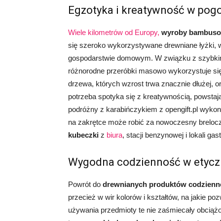
Egzotyka i kreatywność w pog
Wiele kilometrów od Europy,
wyroby bambus
się szeroko wykorzystywane drewniane łyżki, 
gospodarstwie domowym. W związku z szybkim
różnorodne przeróbki masowo wykorzystuje s
drzewa, których wzrost trwa znacznie dłużej, o
potrzeba spotyka się z kreatywnością, powstaj
podróżny z karabińczykiem z opengift.pl wyko
na zakrętce może robić za nowoczesny brelocz
kubeczki
z
biura
, stacji benzynowej i lokali g
Wygodna codzienność w etyc
Powrót do
drewnianych produktów codzienn
przecież w wir kolorów i kształtów, na jakie p
używania przedmioty te nie zaśmiecały obciąż