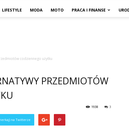
LIFESTYLE
MODA
MOTO
PRACA I FINANSE
URO
przedmiotów codziennego użytku
ERNATYWY PRZEDMIOTÓW
TKU
1938
3
ierkaj) na Twitterze