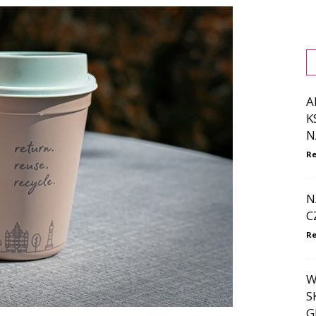
A
K
N
Re
N
C
Re
W
S
G