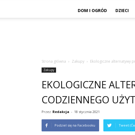
DOM I OGRÓD
DZIECI
Strona główna
Zakupy
Ekologiczne alternatywy 
Zakupy
EKOLOGICZNE ALT
CODZIENNEGO UŻY
Przez
Redakcja
-
18 stycznia 2021
Podziel się na Facebooku
Tweet (Ćw