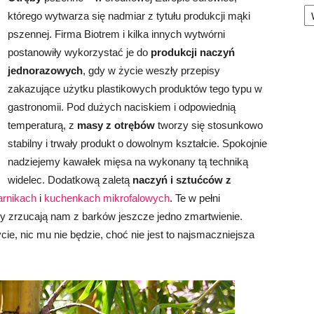
Ka
którego wytwarza się nadmiar z tytułu produkcji mąki
pszennej. Firma Biotrem i kilka innych wytwórni
postanowiły wykorzystać je do
produkcji naczyń
jednorazowych
, gdy w życie weszły przepisy
zakazujące użytku plastikowych produktów tego typu w
gastronomii. Pod dużych naciskiem i odpowiednią
temperaturą, z
masy z otrębów
tworzy się stosunkowo
stabilny i trwały produkt o dowolnym kształcie. Spokojnie
nadziejemy kawałek mięsa na wykonany tą techniką
widelec. Dodatkową zaletą
naczyń i sztućców z
arnikach
i
kuchenkach mikrofalowych
. Te w pełni
ty zrzucają nam z barków jeszcze jedno zmartwienie.
cie, nic mu nie będzie, choć nie jest to najsmaczniejsza